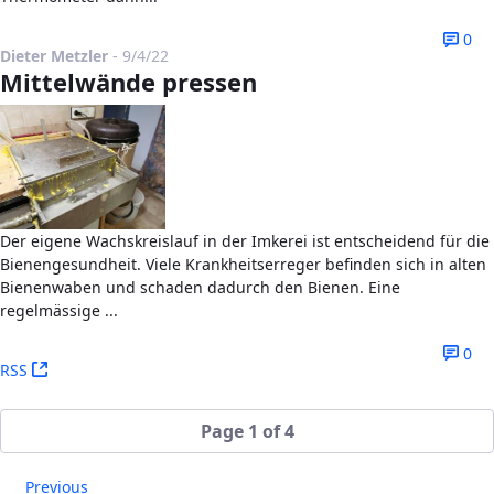
0
Published Date
Dieter Metzler
-
9/4/22
Mittelwände pressen
Der eigene Wachskreislauf in der Imkerei ist entscheidend für die
Bienengesundheit. Viele Krankheitserreger befinden sich in alten
Bienenwaben und schaden dadurch den Bienen. Eine
regelmässige ...
0
(Opens New Window)
RSS
Page 1 of 4
Previous