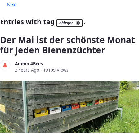
Next
Entries with tag
.
ableger
Der Mai ist der schönste Monat
für jeden Bienenzüchter
Admin 4Bees
Published Date
2 Years Ago - 19109 Views