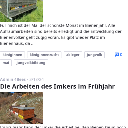
Für mich ist der Mai der schönste Monat im Bienenjahr. Alle
Aufräumarbeiten sind bereits erledigt und die Entwicklung der
Bienenvölker geht zügig voran. Es gibt wieder Platz im
Bienenhaus, da ...
0
königinnen
königinnenzucht
ableger
jungvolk
mai
jungvolkbildung
Published Date
Admin 4Bees
-
3/18/24
Die Arbeiten des Imkers im Frühjahr
Im Frühjahr kann der Imker die Arbeit bei den Bienen kaum noch