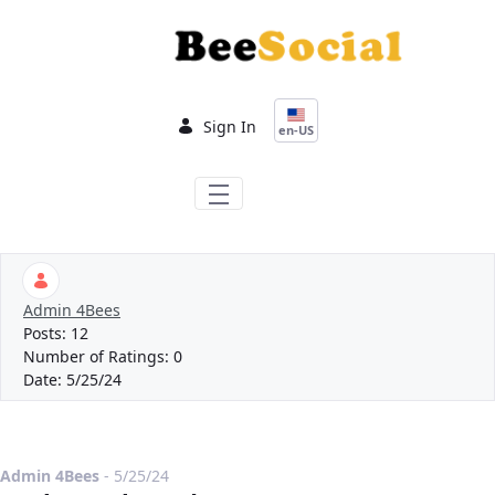
Skip to Main Content
Sign In
en-US
Admin 4Bees
Posts:
12
Number of Ratings:
0
Date:
5/25/24
Published Date
Admin 4Bees
-
5/25/24