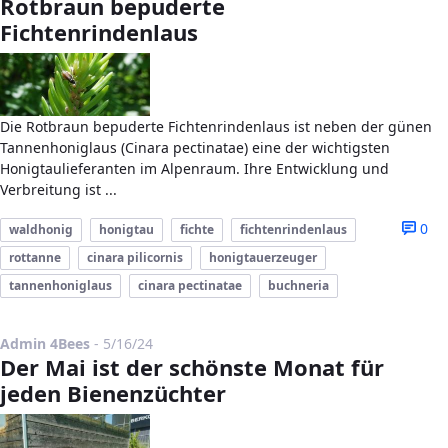
Rotbraun bepuderte
Fichtenrindenlaus
Die Rotbraun bepuderte Fichtenrindenlaus ist neben der günen
Tannenhoniglaus (Cinara pectinatae) eine der wichtigsten
Honigtaulieferanten im Alpenraum. Ihre Entwicklung und
Verbreitung ist ...
0
waldhonig
honigtau
fichte
fichtenrindenlaus
rottanne
cinara pilicornis
honigtauerzeuger
tannenhoniglaus
cinara pectinatae
buchneria
Published Date
Admin 4Bees
-
5/16/24
Der Mai ist der schönste Monat für
jeden Bienenzüchter