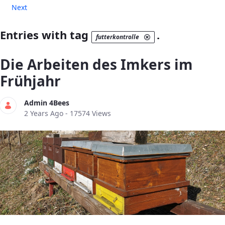
Next
Entries with tag
.
futterkontrolle
Die Arbeiten des Imkers im
Frühjahr
Admin 4Bees
Published Date
2 Years Ago - 17574 Views