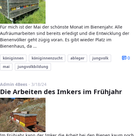
Für mich ist der Mai der schönste Monat im Bienenjahr. Alle
Aufräumarbeiten sind bereits erledigt und die Entwicklung der
Bienenvölker geht zügig voran. Es gibt wieder Platz im
Bienenhaus, da ...
0
königinnen
königinnenzucht
ableger
jungvolk
mai
jungvolkbildung
Published Date
Admin 4Bees
-
3/18/24
Die Arbeiten des Imkers im Frühjahr
Im Frühjahr kann der Imker die Arbeit bei den Bienen kaum noch