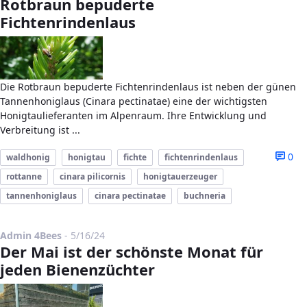
Rotbraun bepuderte
Fichtenrindenlaus
Die Rotbraun bepuderte Fichtenrindenlaus ist neben der günen
Tannenhoniglaus (Cinara pectinatae) eine der wichtigsten
Honigtaulieferanten im Alpenraum. Ihre Entwicklung und
Verbreitung ist ...
0
waldhonig
honigtau
fichte
fichtenrindenlaus
rottanne
cinara pilicornis
honigtauerzeuger
tannenhoniglaus
cinara pectinatae
buchneria
Published Date
Admin 4Bees
-
5/16/24
Der Mai ist der schönste Monat für
jeden Bienenzüchter