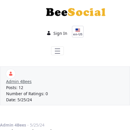
Skip to Main Content
Sign In
en-US
Admin 4Bees
Posts:
12
Number of Ratings:
0
Date:
5/25/24
Published Date
Admin 4Bees
-
5/25/24