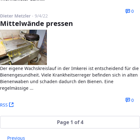
0
Published Date
Dieter Metzler
-
9/4/22
Mittelwände pressen
Der eigene Wachskreislauf in der Imkerei ist entscheidend für die
Bienengesundheit. Viele Krankheitserreger befinden sich in alten
Bienenwaben und schaden dadurch den Bienen. Eine
regelmässige ...
0
(Opens New Window)
RSS
Page 1 of 4
Previous