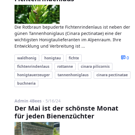
Die Rotbraun bepuderte Fichtenrindenlaus ist neben der
günen Tannenhoniglaus (Cinara pectinatae) eine der
wichtigsten Honigtaulieferanten im Alpenraum. Ihre
Entwicklung und Verbreitung ist ...
0
waldhonig
honigtau
fichte
fichtenrindenlaus
rottanne
cinara pilicornis
honigtauerzeuger
tannenhoniglaus
cinara pectinatae
buchneria
Published Date
Admin 4Bees
-
5/16/24
Der Mai ist der schönste Monat
für jeden Bienenzüchter