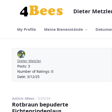
Skip to Main Content
Dieter Metzle
My Profile
Meine Bienenstände
Dokumen
Dieter Metzler
Posts:
3
Number of Ratings:
0
Date:
3/12/25
Published Date
Admin 4Bees
-
5/25/24
Rotbraun bepuderte
Fichtenrindenlaus