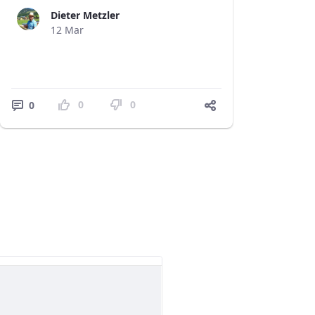
Dieter Metzler
12 Mar
0
0
0