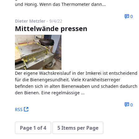
und Honig. Wenn das Thermometer dann...
0
Published Date
Dieter Metzler
-
9/4/22
Mittelwände pressen
Der eigene Wachskreislauf in der Imkerei ist entscheidend
für die Bienengesundheit. Viele Krankheitserreger
befinden sich in alten Bienenwaben und schaden dadurch
den Bienen. Eine regelmässige ...
0
(Opens New Window)
RSS
Page 1 of 4
5 Items per Page