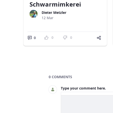
Schwarmimkerei
Dieter Metzler
12 Mar
0
0
0
Blogs
0 COMMENTS
Type your comment here.