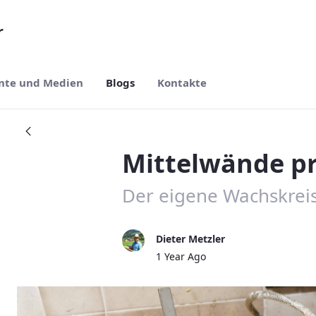
r
te und Medien
Blogs
Kontakte
Mittelwände p
Der eigene Wachskreis
Dieter Metzler
Published Date
1 Year Ago