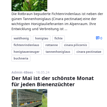
Die Rotbraun bepuderte Fichtenrindenlaus ist neben der
günen Tannenhoniglaus (Cinara pectinatae) eine der
wichtigsten Honigtaulieferanten im Alpenraum. Ihre
Entwicklung und Verbreitung ist ...
0
waldhonig
honigtau
fichte
fichtenrindenlaus
rottanne
cinara pilicornis
honigtauerzeuger
tannenhoniglaus
cinara pectinatae
buchneria
Publikationsdatum
Admin 4Bees
-
16.05.24
Der Mai ist der schönste Monat
für jeden Bienenzüchter