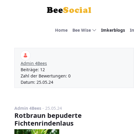
Zum Hauptinhalt springen
Home
Bee Wise
Imkerblogs
I
Admin 4Bees
Beiträge:
12
Zahl der Bewertungen:
0
Datum:
25.05.24
Publikationsdatum
Admin 4Bees
-
25.05.24
Rotbraun bepuderte
Fichtenrindenlaus