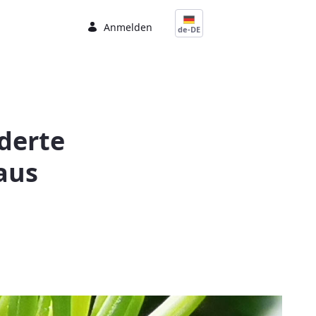
Anmelden
de-DE
derte
aus