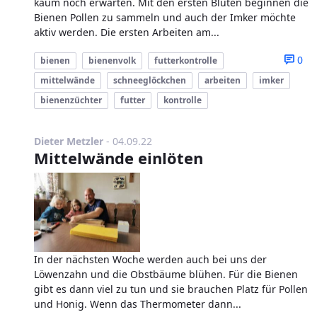
kaum noch erwarten. Mit den ersten Blüten beginnen die
Bienen Pollen zu sammeln und auch der Imker möchte
aktiv werden. Die ersten Arbeiten am...
0
bienen
bienenvolk
futterkontrolle
mittelwände
schneeglöckchen
arbeiten
imker
bienenzüchter
futter
kontrolle
Publikationsdatum
Dieter Metzler
-
04.09.22
Mittelwände einlöten
In der nächsten Woche werden auch bei uns der
Löwenzahn und die Obstbäume blühen. Für die Bienen
gibt es dann viel zu tun und sie brauchen Platz für Pollen
und Honig. Wenn das Thermometer dann...