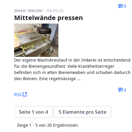
0
Publikationsdatum
Dieter Metzler
-
04.09.22
Mittelwände pressen
Der eigene Wachskreislauf in der Imkerei ist entscheidend
für die Bienengesundheit. Viele Krankheitserreger
befinden sich in alten Bienenwaben und schaden dadurch
den Bienen. Eine regelmässige ...
0
(Öffnet neues Fenster)
RSS
Seite 1 von 4
5 Elemente pro Seite
Zeige 1 - 5 von 20 Ergebnissen.