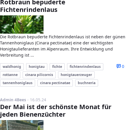
Rotbraun bepuderte
Fichtenrindenlaus
Die Rotbraun bepuderte Fichtenrindenlaus ist neben der günen
Tannenhoniglaus (Cinara pectinatae) eine der wichtigsten
Honigtaulieferanten im Alpenraum. Ihre Entwicklung und
Verbreitung ist ...
0
waldhonig
honigtau
fichte
fichtenrindenlaus
rottanne
cinara pilicornis
honigtauerzeuger
tannenhoniglaus
cinara pectinatae
buchneria
Publikationsdatum
Admin 4Bees
-
16.05.24
Der Mai ist der schönste Monat für
jeden Bienenzüchter