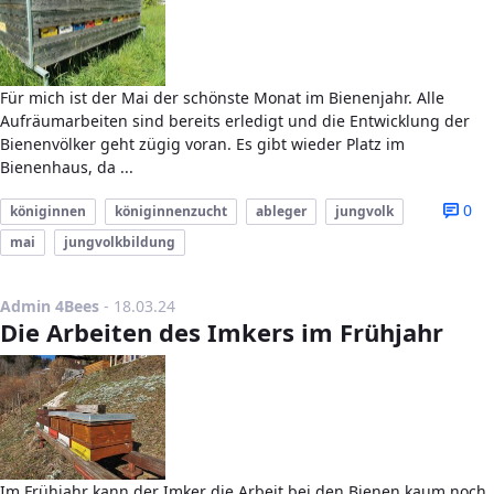
Für mich ist der Mai der schönste Monat im Bienenjahr. Alle
Aufräumarbeiten sind bereits erledigt und die Entwicklung der
Bienenvölker geht zügig voran. Es gibt wieder Platz im
Bienenhaus, da ...
0
königinnen
königinnenzucht
ableger
jungvolk
mai
jungvolkbildung
Publikationsdatum
Admin 4Bees
-
18.03.24
Die Arbeiten des Imkers im Frühjahr
Im Frühjahr kann der Imker die Arbeit bei den Bienen kaum noch