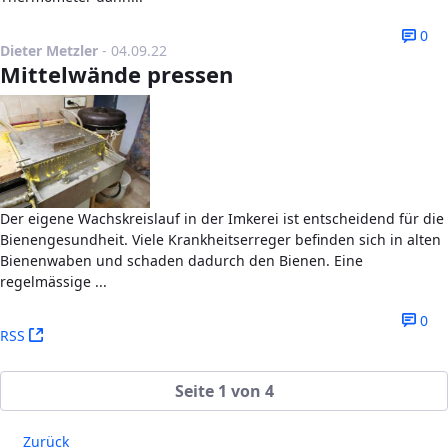
0
Publikationsdatum
Dieter Metzler
-
04.09.22
Mittelwände pressen
Der eigene Wachskreislauf in der Imkerei ist entscheidend für die
Bienengesundheit. Viele Krankheitserreger befinden sich in alten
Bienenwaben und schaden dadurch den Bienen. Eine
regelmässige ...
0
(Öffnet neues Fenster)
RSS
Seite 1 von 4
Zurück