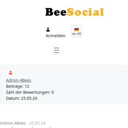
Zum Hauptinhalt springen
de-DE
Anmelden
Admin 4Bees
Beiträge:
12
Zahl der Bewertungen:
0
Datum:
25.05.24
Publikationsdatum
Admin 4Bees
-
25.05.24