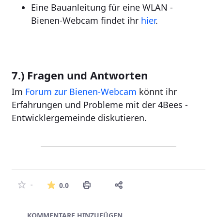
Eine Bauanleitung für eine WLAN -
Bienen-Webcam findet ihr
hier
.
7.) Fragen und Antworten
Im
Forum zur Bienen-Webcam
könnt ihr
Erfahrungen und Probleme mit der 4Bees -
Entwicklergemeinde diskutieren.
Die durchschnittliche Bewertung ist
-
0.0
Asset-Herausgeber
KOMMENTARE HINZUFÜGEN