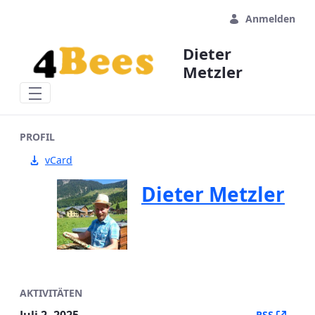
Zum Hauptinhalt springen
Anmelden
Dieter
Metzler
PROFIL
vCard
Dieter Metzler
AKTIVITÄTEN
(Öffn
RSS