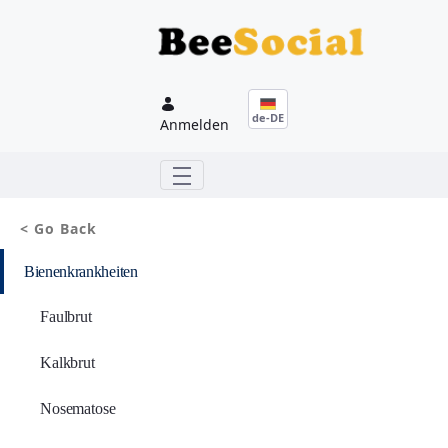
Zum Hauptinhalt springen
de-DE
Anmelden
< Go Back
Bienenkrankheiten
Faulbrut
Kalkbrut
Nosematose