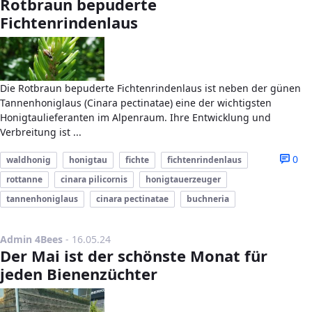
Rotbraun bepuderte
Fichtenrindenlaus
Die Rotbraun bepuderte Fichtenrindenlaus ist neben der günen
Tannenhoniglaus (Cinara pectinatae) eine der wichtigsten
Honigtaulieferanten im Alpenraum. Ihre Entwicklung und
Verbreitung ist ...
0
waldhonig
honigtau
fichte
fichtenrindenlaus
rottanne
cinara pilicornis
honigtauerzeuger
tannenhoniglaus
cinara pectinatae
buchneria
Publikationsdatum
Admin 4Bees
-
16.05.24
Der Mai ist der schönste Monat für
jeden Bienenzüchter