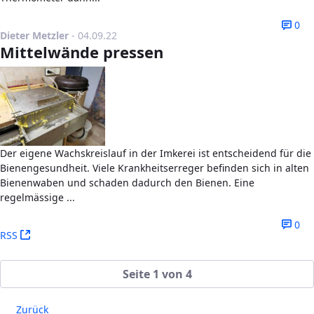
0
Publikationsdatum
Dieter Metzler
-
04.09.22
Mittelwände pressen
Der eigene Wachskreislauf in der Imkerei ist entscheidend für die
Bienengesundheit. Viele Krankheitserreger befinden sich in alten
Bienenwaben und schaden dadurch den Bienen. Eine
regelmässige ...
0
(Öffnet neues Fenster)
RSS
Seite 1 von 4
Zurück