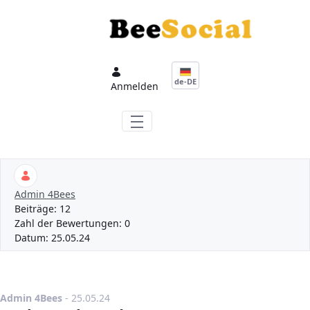
Zum Hauptinhalt springen
de-DE
Anmelden
Admin 4Bees
Beiträge:
12
Zahl der Bewertungen:
0
Datum:
25.05.24
Publikationsdatum
Admin 4Bees
-
25.05.24