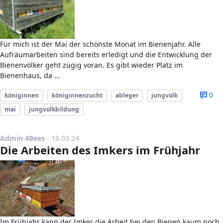
Für mich ist der Mai der schönste Monat im Bienenjahr. Alle
Aufräumarbeiten sind bereits erledigt und die Entwicklung der
Bienenvölker geht zügig voran. Es gibt wieder Platz im
Bienenhaus, da ...
0
königinnen
königinnenzucht
ableger
jungvolk
mai
jungvolkbildung
Publikationsdatum
Admin 4Bees
-
18.03.24
Die Arbeiten des Imkers im Frühjahr
Im Frühjahr kann der Imker die Arbeit bei den Bienen kaum noch